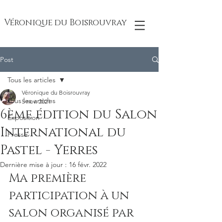
Véronique du Boisrouvray
Post
Tous les articles
Véronique du Boisrouvray
Tous les articles
5 nov. 2021
6ème édition du Salon
Exposition
International du
Presse
Pastel - Yerres
Dernière mise à jour :
16 févr. 2022
Ma première 
participation à un 
salon organisé par 