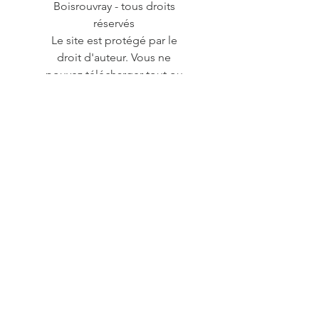
Boisrouvray - tous droits
réservés
Le site est protégé par le
droit d'auteur. Vous ne
pouvez télécharger tout ou
partie des images, données,
et tous autres éléments qui y
sont contenus. Toute
réutilisation, diffusion,
commercialisation,
reproduction et
représentation, totale ou
partielle, d'éléments du site,
sans l'autorisation préalable
de la créatrice, est interdite et
constitutive du délit de
contrefaçon de droit d'auteur
et/ou d'atteinte aux droits
voisins